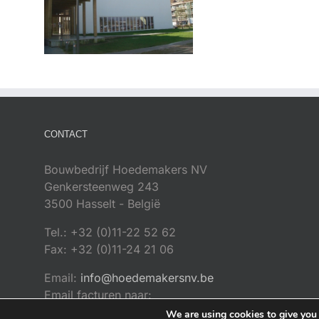
CONTACT
Bouwbedrijf Hoedemakers NV
Genkersteenweg 243
3500 Hasselt - België
Tel.: +32 (0)11-22 52 62
Fax: +32 (0)11-24 21 06
Email:
info@hoedemakersnv.be
Email facturen naar:
factuurdigitaal@hoedemakersnv.be
We are using cookies to give you 